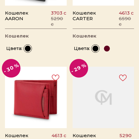
Кошелек
3703 c
Кошелек
4613 c
AARON
5290
CARTER
6590
c
c
Кошелек
Кошелек
Цвета:
Цвета:
- 30 %
- 29 %
Кошелек
4613 c
Кошелек
5290