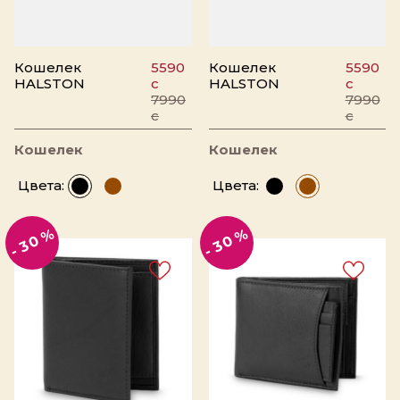
Кошелек
5590
Кошелек
5590
HALSTON
c
HALSTON
c
7990
7990
c
c
Кошелек
Кошелек
Цвета:
Цвета:
- 30 %
- 30 %