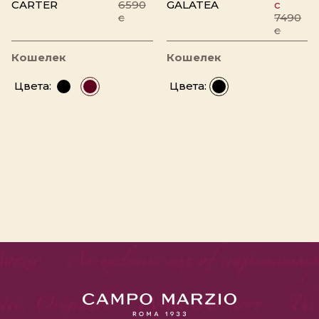
CARTER
6590
GALATEA
c
c
7490
c
Кошелек
Кошелек
Цвета:
Цвета: