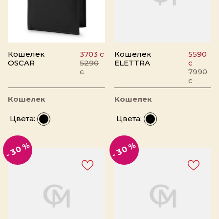
Кошелек
3703 c
Кошелек
5590
OSCAR
5290
ELETTRA
c
c
7990
c
Кошелек
Кошелек
Цвета:
Цвета:
- 30 %
- 30 %