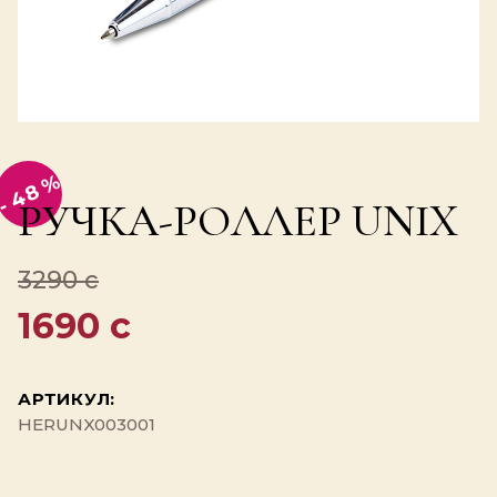
- 48 %
РУЧКА-РОЛЛЕР UNIX
3290 c
1690 c
АРТИКУЛ:
HERUNX003001