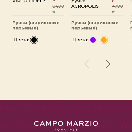
VIRGO FIDELIS
c
ручка
c
8490
ACROPOLIS
4790
c
c
Ручки (шариковые
Ручки (шариковые
перьевые)
перьевые)
Цвета:
Цвета: