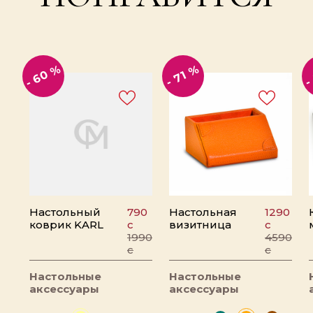
- 60 %
-
- 71 %
Настольный
790
Настольная
1290
коврик KARL
c
визитница
c
1990
4590
c
c
Настольные
Настольные
аксессуары
аксессуары