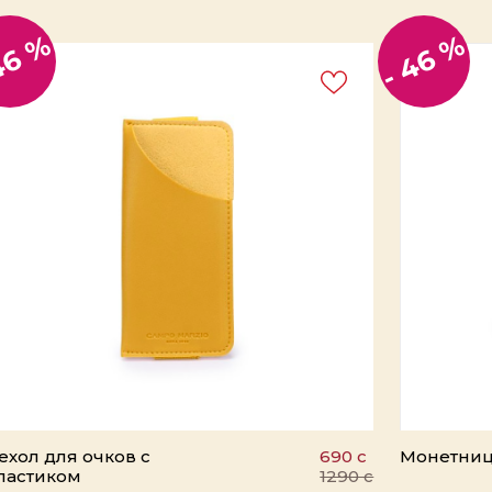
46 %
- 46 %
ехол для очков с
690 c
Монетниц
ластиком
1290 c