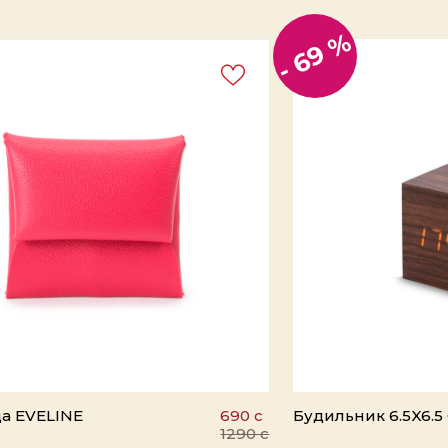
- 69 %
а EVELINE
690 c
Будильник 6.5X6.5
1290 c