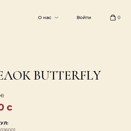
О нас
Войти
0
ЕЛОК BUTTERFLY
 c
0 c
УЛ:
016001