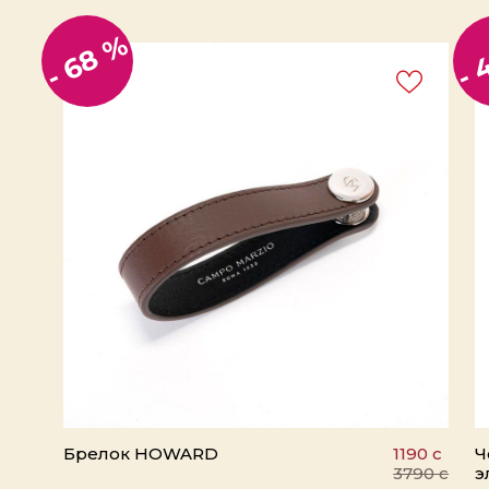
- 
- 68 %
Брелок HOWARD
1190 c
Ч
3790 c
э