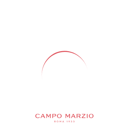
прогулке или во время шопинга, а также
держать в руке. Носите ее, и вы всегда
будете выглядеть суперстильно!
Характеристики:
Застежка-молния
Внутри: плоский карман
Ношение: в руке и на плечевом ремне
Съемный и регулируемый плечевой
ремень
Высота ручки: 8 см
Длина плечевого ремня: 120 см
Размер: 20 x 16 x 7 см
Вес: 190 г
Добавить в корзину